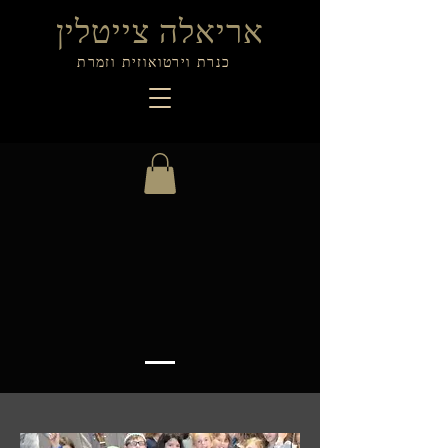
אריאלה צייטלין
כנרת וירטואוזית וזמרת