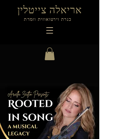
אריאלה צייטלין
כנרת וירטואוזית וזמרת