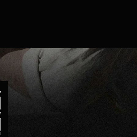
e
e
l