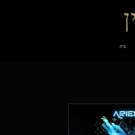
ן
בית