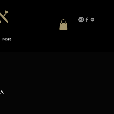
אר
More
אל