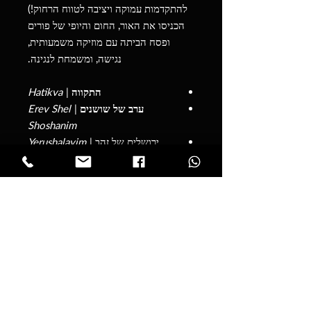
להתקדמות עמוקה ויציבה לטווח הרחוק!)
הכניסו את האור, החום והיופי של פורים
ופסח הביתה עם מוזיקה משמעותית,
נגישה, ומשמחת לנגינה.
התקווה
|
Hatikva
ערב של שושנים
|
Erev Shel
Shoshanim
ירושלים של זהב
|
Yerushalayim
Shel Zahav
יום הולדת שמח
|
Yom Huledet
Sameach
היום יום הולדת
|
Hayom Yom
Huledet
שבט אחים ואחיות
|
Shevet Achim
Veachayot