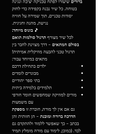
ברורים
שיעזרו לפתח טכניקה יציבה ונגינה
בטוחה. כל שיר נבנה בקפידה כדי לחזק
יסודות טכניים, תוך שמירה על חוויה
נגישה, מהנה וחגיגית.
🎵
בונוס מיוחד:
לכל שיר מצורף
תרגול סולמות תואם
בסולם המתאים
– דרך מצוינת לחבר בין
תרגול טכני להבעה מוזיקלית אמיתית!
מתאים במיוחד עבור:
ילדים בתחילת דרכם
מבוגרים לומדים
בתי ספר יהודיים
תלמידים בלמידה ביתית
מורים למוזיקה שמחפשים חומר חורפי
עם משמעות
גם אם אין לך מורה, חוברת זו
מספקת
הדרכה ברורה ומובנת
– הן חזותית והן
בכתב – כך שאפשר ללמוד ולהתקדם גם
לבד. (כמובן, לימוד עם מורה מומלץ תמיד