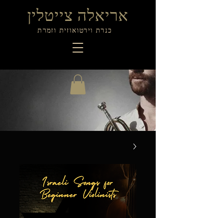
אריאלה צייטלין
כנרת וירטואוזית וזמרת