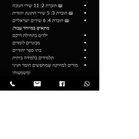
📖 חוברת 2: 11 שירי חנוכה
📖 חוברת 3: 5 שירי חתונה יהודית
📖 חוברת 4: 6 שירים ישראליים
מתאים במיוחד עבור:
ילדים בתחילת דרכם
מבוגרים לומדים
בתי ספר יהודיים
תלמידים בלמידה ביתית
מורים למוזיקה שמחפשים חומר חגיגי
ומשמעותי
גם אם אין לך מורה, חוברת זו מספקת
הדרכה ברורה ומובנת – הן חזותית והן
בכתב – כך שאפשר ללמוד ולהתקדם גם
לבד. (כמובן, לימוד עם מורה מומלץ תמיד
להתקדמות עמוקה ויציבה לטווח הרחוק!)
הכניסו את האור, החום והעושר של
המוזיקה היהודית הביתה — לכל חג, לכל
שמחה, לכל שיר.