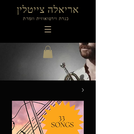
אריאלה צייטלין
כנרת וירטואוזית וזמרת