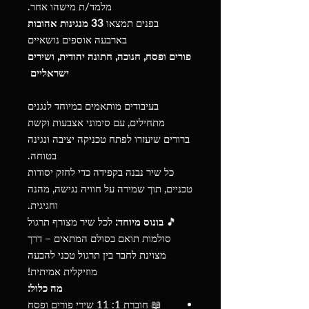
מלמד/ת מישהו אחר.
בפנים תמצאו
33 מנגינות אהובות
בארבעה אוספים נושאיים
פורים ופסח, חנוכה, חתונה יהודית, ושירים
ישראליים
בעיבודים מותאמים במיוחד לנגנים
מתחילים, עם סימוני אצבעות וקשת
ברורים שיעזרו לפתח טכניקה יציבה ונגינה
בטוחה.
כל שיר נבנה בקפידה כדי לחזק יסודות
טכניים, תוך שמירה על חוויה נגישה, מהנה
וחגיגית.
🎵
בונוס מיוחד:
לכל שיר מצורף תרגול
סולמות תואם בסולם המתאים – דרך
מצוינת לחבר בין תרגול טכני להבעה
מוזיקלית אמיתית!
מה כלול:
📖 חוברת 1: 11 שירי פורים ופסח