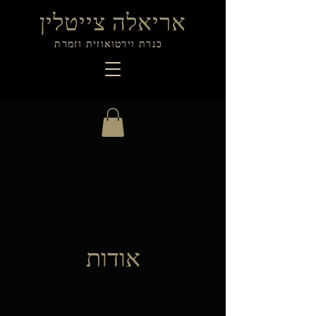
אריאלה צייטלין
כנרת וירטואוזית וזמרת
אודות