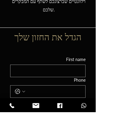
רלוונטיים שברצונכם לשתף עם המבקרים
שלכם.
הגדל את החזון שלך
First name
Phone
Email
Tell me a little about your event! I'd love
to know the date, the type of event
you're planning, and any other details